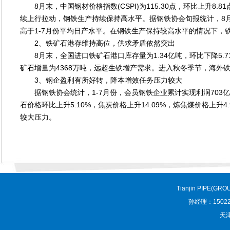
8月末，中国钢材价格指数(CSPI)为115.30点，环比上升8.
续上行拉动，钢铁生产持续保持高水平。据钢铁协会旬报统计，8月中
高于1-7月份平均日产水平。在钢铁生产保持较高水平的情况下，
2、铁矿石港存维持高位，供求矛盾依然突出
8月末，全国进口铁矿石港口库存量为1.34亿吨，环比下降5.71
矿石增量为4368万吨，远超生铁增产需求。进入秋冬季节，海外
3、钢企盈利有所好转，降本增效任务压力较大
据钢铁协会统计，1-7月份，会员钢铁企业累计实现利润703亿元
石价格环比上升5.10%，焦炭价格上升14.09%，炼焦煤价格上升
较大压力。
Tianjin PIPE(GRO
孙经理：150227
天